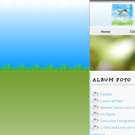
Home
Ch
Farfalle
Lavori all'Oasi
Attivita' estive con i r
La Fauna
Concorso Fotografic
L'Oasi vista con gli o
visitatori