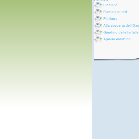
Libellule
Piante palustri
Fioritura
Alla scoperta dell'Oas
Giardino delle farfalle
Apiario didattico