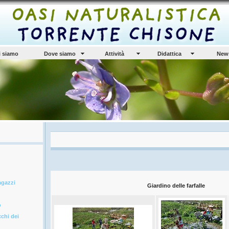
i siamo
Dove siamo
Attività
Didattica
New
agazzi
Giardino delle farfalle
o
cchi dei