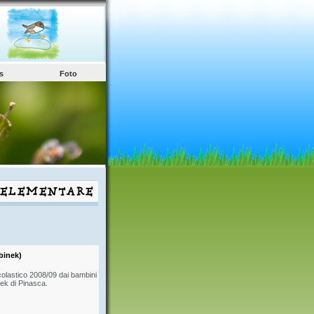
s
Foto
rbinek)
scolastico 2008/09 dai bambini
ek di Pinasca.